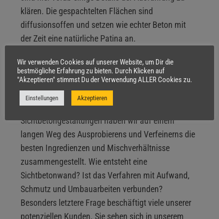
klären. Die gespachtelten Flächen sind
diffusionsoffen und setzen wie echter Beton mit
der Zeit eine natürliche Patina an.
Wir verwenden Cookies auf unserer Website, um Dir die
bestmögliche Erfahrung zu bieten. Durch Klicken auf
Kleine Baustellen sind gute Baustellen
"Akzeptieren" stimmst Du der Verwendung ALLER Cookies zu.
Meisterliche Ergebnisse im Handwerk entstehen
Einstellungen
Akzeptieren
durch Materialkunde und Erfahrung. Für unsere
Sichtbetongestaltungen haben wir auf einem
langen Weg des Ausprobierens und Verfeinerns die
besten Ingredienzen und Mischverhältnisse
zusammengestellt. Wie entsteht eine
Sichtbetonwand? Ist das Verfahren mit Aufwand,
Schmutz und Umbauarbeiten verbunden?
Besonders letztere Frage beschäftigt viele unserer
potenziellen Kunden. Sie sehen sich in unserem