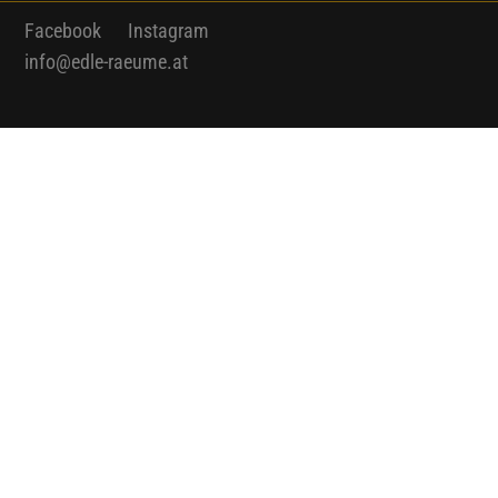
Facebook
Instagram
info@edle-raeume.at
Edle Räume – das sind Raumgestalter mit
Expertise, großem Leistungsportfolio und
höchsten Ansprüchen.
Egal ob Bäder ohne Fliesen, Wände in
Betonoptik, individuell bemalte Räume
oder Designer-Tapeten, mit Edle Räume